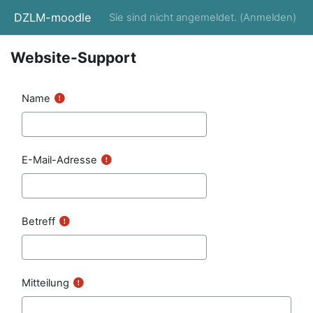
Zum Hauptinhalt
DZLM-moodle
Sie sind nicht angemeldet. (
Anmelden
)
Website-Support
Name
E-Mail-Adresse
Betreff
Mitteilung