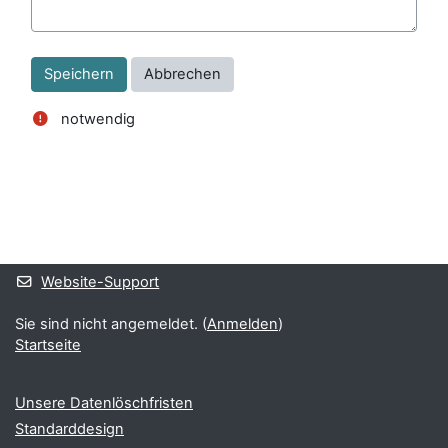
notwendig
Blöcke
Ergänzungsblöcke
Website-Support
Sie sind nicht angemeldet. (
Anmelden
)
Startseite
Unsere Datenlöschfristen
Standarddesign